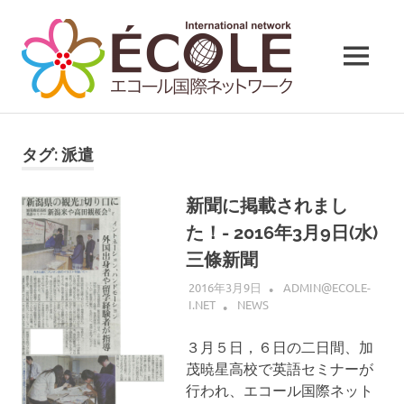
コ
ン
テ
MENU
ン
ツ
へ
ス
タグ:
派遣
キ
ッ
新聞に掲載されまし
プ
た！- 2016年3月9日(水)
三條新聞
2016年3月9日
ADMIN@ECOLE-
I.NET
NEWS
３月５日，６日の二日間、加
茂暁星高校で英語セミナーが
行われ、エコール国際ネット